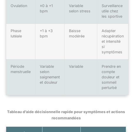
Ovulation
±0 à +1
Variable
Surveillance
bpm
selon stress
utile chez
les sportive
Phase
+1 à +3
Baisse
Adapter
lutéale
bpm
modérée
récupération
et intensité
si
symptômes
Période
Variable
Variable
Prendre en
menstruelle
selon
compte
saignement
douleur et
et douleur
sommeil
perturbé
Tableau d’aide décisionnelle rapide pour symptômes et actions
recommandées