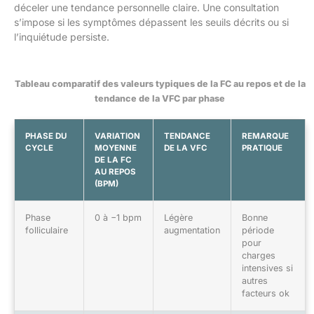
déceler une tendance personnelle claire. Une consultation
s’impose si les symptômes dépassent les seuils décrits ou si
l’inquiétude persiste.
Tableau comparatif des valeurs typiques de la FC au repos et de la
tendance de la VFC par phase
PHASE DU
VARIATION
TENDANCE
REMARQUE
CYCLE
MOYENNE
DE LA VFC
PRATIQUE
DE LA FC
AU REPOS
(BPM)
Phase
0 à −1 bpm
Légère
Bonne
folliculaire
augmentation
période
pour
charges
intensives si
autres
facteurs ok