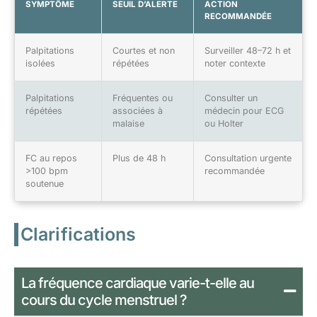
SYMPTÔME
SEUIL D’ALERTE
ACTION
RECOMMANDÉE
Palpitations
Courtes et non
Surveiller 48–72 h et
isolées
répétées
noter contexte
Palpitations
Fréquentes ou
Consulter un
répétées
associées à
médecin pour ECG
malaise
ou Holter
FC au repos
Plus de 48 h
Consultation urgente
>100 bpm
recommandée
soutenue
Clarifications
La fréquence cardiaque varie-t-elle au
cours du cycle menstruel ?