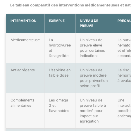
Le tableau comparatif des interventions médicamenteuses et nat
INTERVENTION
EXEMPLE
NIVEAU DE
PRÉCA
PREUVE
Médicamenteuse
La
Un niveau de
La surv
hydroxyurée
preuve élevé
hémato
et
pour certaines
et effet
l’anagrelide
indications
second
Antiagrégante
L’aspirine en
Un niveau de
Le risq
faible dose
preuve modéré
hémorr
pour prévention
à évalu
selon profil
Compléments
Les oméga
Un niveau de
Une
alimentaires
3 et
preuve faible à
interact
flavonoïdes
modéré pour
possibl
impact sur
anticoa
agrégation