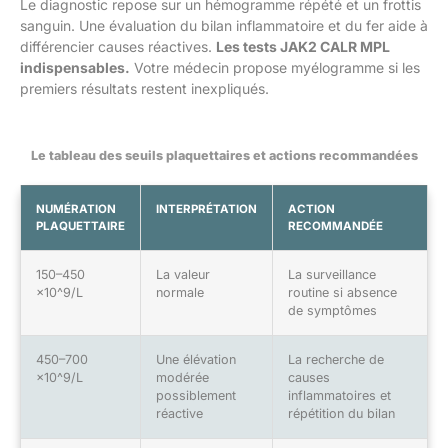
Le diagnostic repose sur un hémogramme répété et un frottis
sanguin. Une évaluation du bilan inflammatoire et du fer aide à
différencier causes réactives.
Les tests JAK2 CALR MPL
indispensables.
Votre médecin propose myélogramme si les
premiers résultats restent inexpliqués.
Le tableau des seuils plaquettaires et actions recommandées
NUMÉRATION
INTERPRÉTATION
ACTION
PLAQUETTAIRE
RECOMMANDÉE
150–450
La valeur
La surveillance
×10^9/L
normale
routine si absence
de symptômes
450–700
Une élévation
La recherche de
×10^9/L
modérée
causes
possiblement
inflammatoires et
réactive
répétition du bilan