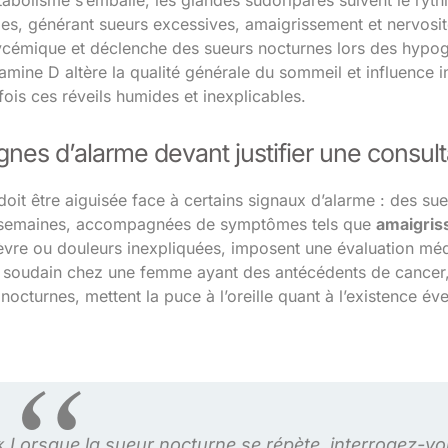
abolisme s’emballe, les glandes sudoripares suivent le ryth
es, générant sueurs excessives, amaigrissement et nervosité
glycémique et déclenche des sueurs nocturnes lors des hypog
amine D altère la qualité générale du sommeil et influence 
ois ces réveils humides et inexplicables.
gnes d’alarme devant justifier une consul
doit être aiguisée face à certains signaux d’alarme : des su
s semaines, accompagnées de symptômes tels que
amaigris
ièvre ou douleurs inexpliquées, imposent une évaluation méd
 soudain chez une femme ayant des antécédents de cancer, 
 nocturnes, mettent la puce à l’oreille quant à l’existence é
« Lorsque la sueur nocturne se répète, interrogez-vou