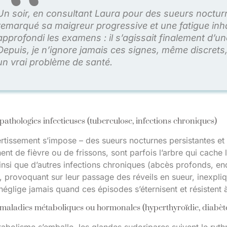
Un soir, en consultant Laura pour des sueurs nocturne
remarqué sa maigreur progressive et une fatigue inh
approfondi les examens : il s’agissait finalement d’u
Depuis, je n’ignore jamais ces signes, même discrets,
un vrai problème de santé.
pathologies infectieuses (tuberculose, infections chroniques)
tissement s’impose – des sueurs nocturnes persistantes et i
t de fièvre ou de frissons, sont parfois l’arbre qui cache 
nsi que d’autres infections chroniques (abcès profonds, end
, provoquant sur leur passage des réveils en sueur, inexpli
néglige jamais quand ces épisodes s’éternisent et résistent à
maladies métaboliques ou hormonales (hyperthyroïdie, diabèt