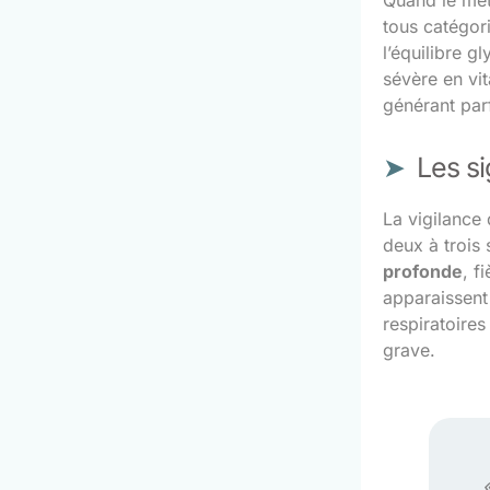
Quand le mét
tous catégori
l’équilibre 
sévère en vit
générant parf
Les si
La vigilance 
deux à troi
profonde
, f
apparaissent
respiratoires
grave.