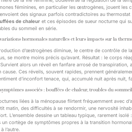
nière de la vie féminine, bouleverse la régulation de la tem
mones féminines, en particulier les œstrogènes, jouent les c
s envoient des signaux parfois contradictoires au thermostat 
uffées de chaleur
et ces épisodes de sueur nocturne qui su
ubles du sommeil en série.
variations hormonales naturelles et leurs impacts sur la ther
roduction d’œstrogènes diminue, le centre de contrôle de la
us, se montre moins précis qu’avant. Résultat : le corps ré
Survient alors un réveil en fanfare arrosé de transpiration, a
en cause. Ces réveils, souvent rapides, prennent généraleme
entiment d’inconfort tenace, qui, accumulé nuit après nuit, fa
symptômes associés : bouffées de chaleur, troubles du sommeil,
octurnes liées à la ménopause flirtent fréquemment avec d’
tit matin, des difficultés à se rendormir, une nervosité in
fort. L’ensemble dessine un tableau typique, rarement isolé : 
un cortège de symptômes propres à la transition hormonale, 
 l’autre.