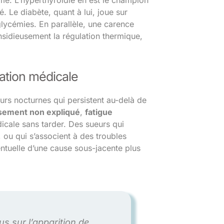
me. L’hyperthyroïdie en est le champion
. Le diabète, quant à lui, joue sur
lycémies. En parallèle, une carence
insidieusement la régulation thermique,
tation médicale
eurs nocturnes qui persistent au-delà de
sement non expliqué
,
fatigue
icale sans tarder. Des sueurs qui
ou qui s’associent à des troubles
ventuelle d’une cause sous-jacente plus
s sur l’apparition de