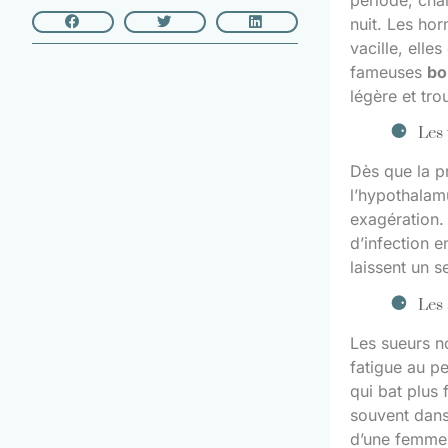
période, char
nuit. Les hor
vacille, elle
fameuses
bo
légère et tro
Les 
Dès que la p
l’hypothalam
exagération. 
d’infection 
laissent un s
Les 
Les sueurs n
fatigue au pe
qui bat plus 
souvent dans 
d’une femme à