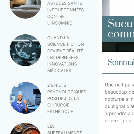
ASTUCES SANTÉ
INSOUPÇONNÉES
CONTRE
Sueur
L’INSOMNIE
comme
QUAND LA
SCIENCE-FICTION
DEVIENT RÉALITÉ :
LES DERNIÈRES
Sommai
INNOVATIONS
MÉDICALES
Une nuit pais
2 EFFETS
beaucoup de 
PSYCHOLOGIQUES
POSITIFS DE LA
nocturne s’in
CHIRURGIE
ou signal d’a
ESTHÉTIQUE
à prendre à 
œuvrer pour v
LES
SUPERALIMENTS