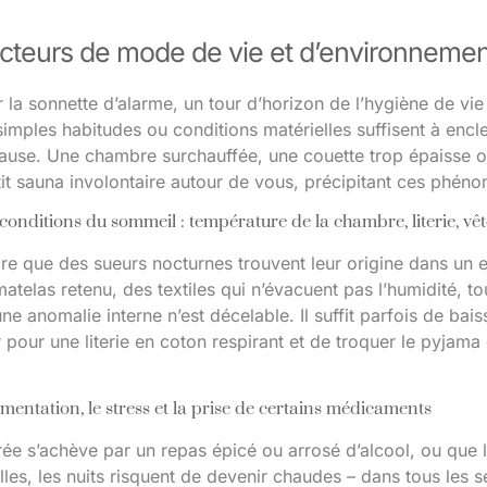
acteurs de mode de vie et d’environnemen
r la sonnette d’alarme, un tour d’horizon de l’hygiène de vi
simples habitudes ou conditions matérielles suffisent à enc
ause. Une chambre surchauffée, une couette trop épaisse o
it sauna involontaire autour de vous, précipitant ces phéno
conditions du sommeil : température de la chambre, literie, vê
rare que des sueurs nocturnes trouvent leur origine dans un
matelas retenu, des textiles qui n’évacuent pas l’humidité, t
ne anomalie interne n’est décelable. Il suffit parfois de ba
 pour une literie en coton respirant et de troquer le pyjama
imentation, le stress et la prise de certains médicaments
ée s’achève par un repas épicé ou arrosé d’alcool, ou que l
lles, les nuits risquent de devenir chaudes – dans tous les 