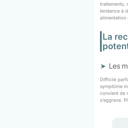
traitements,
tendance à d
alimentation é
La rec
potent
Les m
Difficile par
symptôme inau
convient de r
s’aggrave. Pl