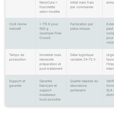
NanoCure ≈
initial mais frais
annu
fourchette
par commande
selon modèle
Coût résine
≈ 715 € pour
Facturation par
Exter
indicatif
500 g
pièce incluse
peut 
(exemple Final
comp
Crown)
pour 
volu
Temps de
Immédiat mais
Délai logistique
Urge
production
nécessite
variable 24–72 h
favor
préparation et
l’imp
post‑traitement
inter
Support et
Garantie
Qualité dépend du
Vérif
garantie
fabricant et
laboratoire
form
support
partenaire
SLA 
installateur
distr
local possible