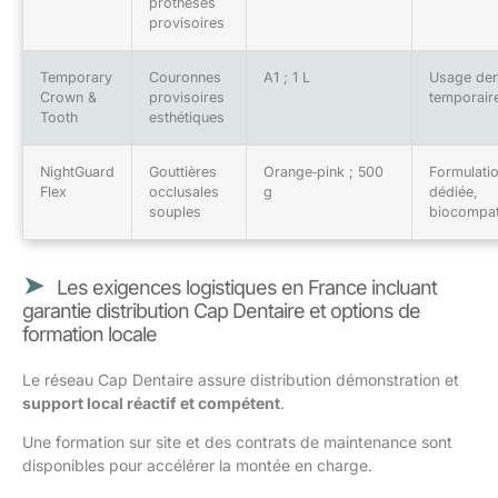
prothèses
provisoires
Temporary
Couronnes
A1 ; 1 L
Usage den
Crown &
provisoires
temporair
Tooth
esthétiques
NightGuard
Gouttières
Orange‑pink ; 500
Formulati
Flex
occlusales
g
dédiée,
souples
biocompati
Les exigences logistiques en France incluant
garantie distribution Cap Dentaire et options de
formation locale
Le réseau Cap Dentaire assure distribution démonstration et
support local réactif et compétent
.
Une formation sur site et des contrats de maintenance sont
disponibles pour accélérer la montée en charge.