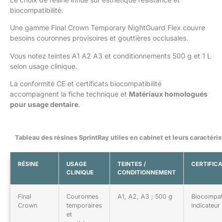
biocompatibilité.
Une gamme Final Crown Temporary NightGuard Flex couvre
besoins couronnes provisoires et gouttières occlusales.
Vous notez teintes A1 A2 A3 et conditionnements 500 g et 1 L
selon usage clinique.
La conformité CE et certificats biocompatibilité
accompagnent la fiche technique et
Matériaux homologués
pour usage dentaire
.
Tableau des résines SprintRay utiles en cabinet et leurs caractéri
RÉSINE
USAGE
TEINTES /
CERTIFIC
CLINIQUE
CONDITIONNEMENT
Final
Couronnes
A1, A2, A3 ; 500 g
Biocompat
Crown
temporaires
indicateur
et