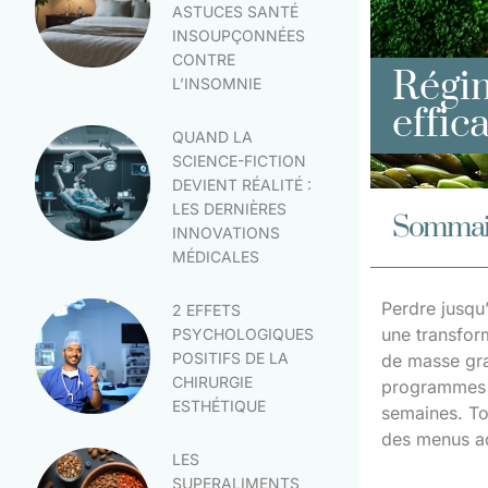
ASTUCES SANTÉ
INSOUPÇONNÉES
CONTRE
Régim
L’INSOMNIE
effic
QUAND LA
SCIENCE-FICTION
DEVIENT RÉALITÉ :
LES DERNIÈRES
Sommai
INNOVATIONS
MÉDICALES
Perdre jusqu
2 EFFETS
une transfor
PSYCHOLOGIQUES
POSITIFS DE LA
de masse gra
CHIRURGIE
programmes mi
ESTHÉTIQUE
semaines. Tou
des menus ad
LES
SUPERALIMENTS