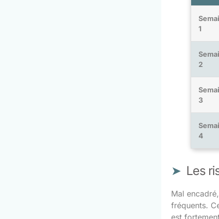
Sema
1
Sema
2
Sema
3
Sema
4
Les ri
Mal encadré,
fréquents. C
est fortemen