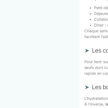
Petit-d
Déjeune
Collati
Dîner : 
Chaque semai
facilitant l’
Les co
Pour tenir sur
œufs durs ou 
rapide en cas
Les bo
L’hydratation
À l’inverse,
l