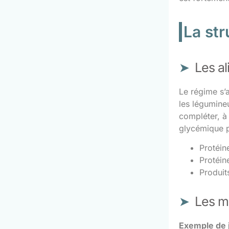
La str
Les al
Le régime s’
les légumine
compléter, à
glycémique po
Protéin
Protéine
Produit
Les m
Exemple de 