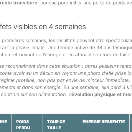
este transitoire
, conçue pour initier une perte de poids av
fets visibles en 4 semaines
 premières semaines, les résultats peuvent être spectaculai
urant la phase initiale. Une femme active de 38 ans témoigne
t en retrouvant de l’énergie et en affinant son tour de taille.
e reconnaîtront dans cette situation : après plusieurs tent
onte avoir eu un déclic en voyant une photo d’elle prise lor
 régime protéiné, non pas par envie de minceur immédiate, 
ments et dans son énergie. En une semaine, elle perd 3 kilos
contrôle sur son alimentation. »
Évolution physique et me
INE
POIDS
TOUR DE
ÉNERGIE RESSENTIE
PERDU
TAILLE