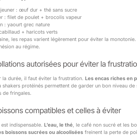
éjeuner : œuf dur + thé sans sucre
r : filet de poulet + brocolis vapeur
on : yaourt grec nature
cabillaud + haricots verts
ne, les repas varient légèrement pour éviter la monotonie
adhésion au régime.
llations autorisées pour éviter la frustrati
 la durée, il faut éviter la frustration.
Les encas riches en 
shakers protéinés permettent de garder un bon niveau de sat
 de fringales.
issons compatibles et celles à éviter
 est indispensable.
L’eau, le thé
, le café non sucré et les b
es boissons sucrées ou alcoolisées
freinent la perte de poi