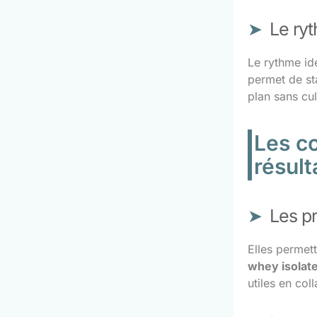
Le ryt
Le rythme id
permet de sta
plan sans cul
Les co
résult
Les p
Elles permet
whey isolat
utiles en coll