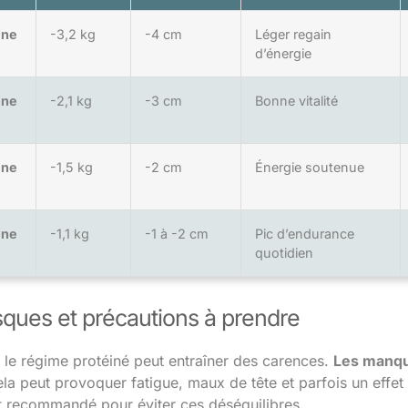
ine
-3,2 kg
-4 cm
Léger regain
d’énergie
ine
-2,1 kg
-3 cm
Bonne vitalité
ine
-1,5 kg
-2 cm
Énergie soutenue
ine
-1,1 kg
-1 à -2 cm
Pic d’endurance
quotidien
sques et précautions à prendre
 le régime protéiné peut entraîner des carences.
Les manq
ela peut provoquer fatigue, maux de tête et parfois un effe
t recommandé pour éviter ces déséquilibres.