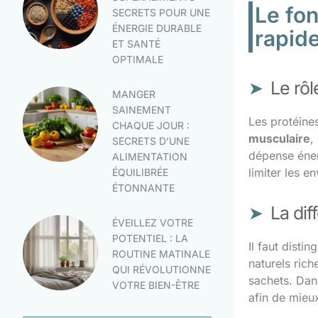
Le fo
SECRETS POUR UNE
ÉNERGIE DURABLE
rapid
ET SANTÉ
OPTIMALE
Le rôl
MANGER
SAINEMENT
Les protéine
CHAQUE JOUR :
musculaire
,
SECRETS D’UNE
dépense éner
ALIMENTATION
limiter les e
ÉQUILIBRÉE
ÉTONNANTE
La dif
ÉVEILLEZ VOTRE
POTENTIEL : LA
Il faut disti
ROUTINE MATINALE
naturels ric
QUI RÉVOLUTIONNE
sachets. Dan
VOTRE BIEN-ÊTRE
afin de mieux