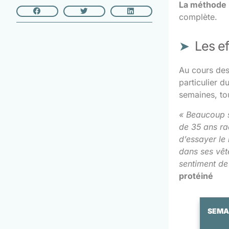
La méthode r
complète.
Les ef
Au cours des
particulier d
semaines, tou
« Beaucoup s
de 35 ans rac
d’essayer le
dans ses vête
sentiment de 
protéiné
SEMA