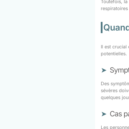
Toutefois, l
respiratoire
Quand
Il est crucia
potentielles.
Sympt
Des symptôme
sévères doiv
quelques jou
Cas pa
Les personne