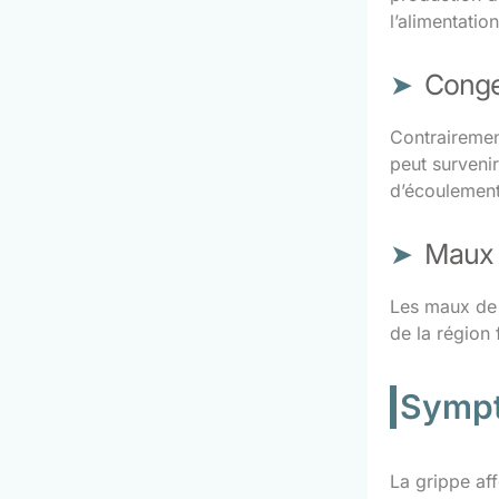
l’alimentation
Conge
Contrairement
peut survenir
d’écoulement
Maux 
Les maux de t
de la région 
Sympt
La grippe af