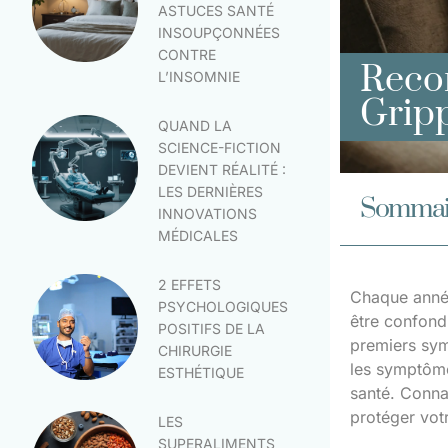
ASTUCES SANTÉ
INSOUPÇONNÉES
CONTRE
Reco
L’INSOMNIE
Gripp
QUAND LA
SCIENCE-FICTION
DEVIENT RÉALITÉ :
LES DERNIÈRES
Sommai
INNOVATIONS
MÉDICALES
2 EFFETS
Chaque année
PSYCHOLOGIQUES
être confond
POSITIFS DE LA
premiers sym
CHIRURGIE
les symptôme
ESTHÉTIQUE
santé. Conna
protéger vot
LES
SUPERALIMENTS