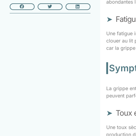
abondantes l
Fatigu
Une fatigue 
clouer au lit
car la grippe
Sympt
La grippe en
peuvent parfo
Toux 
Une toux sèc
production de