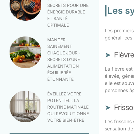
SECRETS POUR UNE
Les s
ÉNERGIE DURABLE
ET SANTÉ
OPTIMALE
Les premiers
général, ces
MANGER
SAINEMENT
CHAQUE JOUR :
Fièvr
SECRETS D’UNE
ALIMENTATION
La fièvre es
ÉQUILIBRÉE
élevés, géné
ÉTONNANTE
elle est sou
personnes â
ÉVEILLEZ VOTRE
POTENTIEL : LA
Frisso
ROUTINE MATINALE
QUI RÉVOLUTIONNE
VOTRE BIEN-ÊTRE
Les frissons 
sensation de 