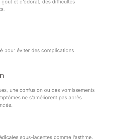
oût et d’odorat, des difficultés
ts.
té pour éviter des complications
on
iques, une confusion ou des vomissements
ymptômes ne s’améliorent pas après
andée.
médicales sous-jacentes comme l’asthme,