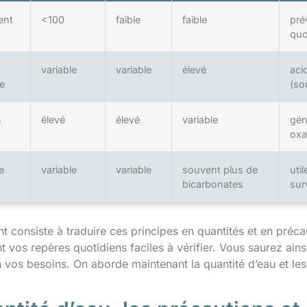
ent
<100
faible
faible
pré
quo
variable
variable
élevé
aci
e
(so
n
élevé
élevé
variable
gén
oxa
e
variable
variable
souvent plus de
uti
bicarbonates
sur
t consiste à traduire ces principes en quantités et en préca
nt vos repères quotidiens faciles à vérifier. Vous saurez ains
 vos besoins. On aborde maintenant la quantité d’eau et les