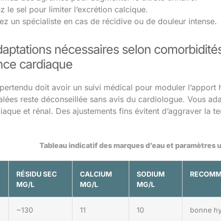
 le sel pour limiter l’excrétion calcique.
ez un spécialiste en cas de récidive ou de douleur intense.
daptations nécessaires selon comorbidit
ance cardiaque
ypertendu doit avoir un suivi médical pour moduler l’appor
alées reste déconseillée sans avis du cardiologue. Vous ada
iaque et rénal. Des ajustements fins évitent d’aggraver la 
Tableau indicatif des marques d’eau et paramètres ut
RÉSIDU SEC
CALCIUM
SODIUM
RECOMM
MG/L
MG/L
MG/L
~130
11
10
bonne hy