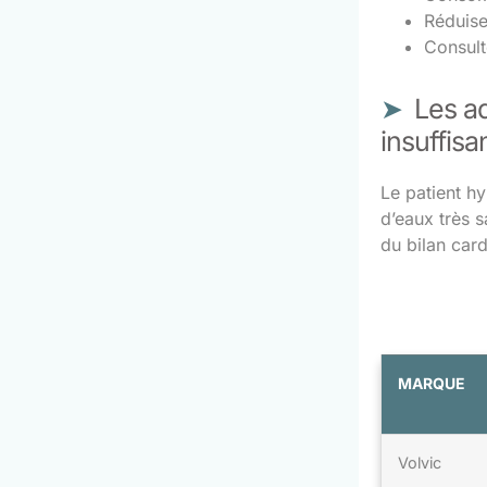
Réduisez
Consult
Les a
insuffis
Le patient h
d’eaux très s
du bilan card
MARQUE
Volvic