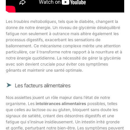
Les
troubles métaboliques
, tels que le diabète, changent la
donne de notre énergie. Un niveau de glycémie déséquilibré
fatigue non seulement à outrance mais altère également les
processus digestifs, exacerbant les sensations de
ballonnement. Ce mécanisme complexe mérite une attention
particulière, car il transforme notre rapport à la nourriture et à
notre énergie quotidienne. La nécessité de gérer la glycémie
avec soin devient cruciale pour éviter ces symptômes
gênants et maintenir une santé optimale.
Les facteurs alimentaires
Nos assiettes jouent un rôle majeur dans l’état de notre
organisme. Les
intolérances alimentaires
possibles, telles
que celles au lactose ou au gluten, bloquent sans doute les
signaux de satiété, créant des désordres digestifs et une
fatigue qui s’insinue insidieusement. Un intestin irrité gronde
et gonfle, perturbant notre bien-être. Les symptômes peuvent