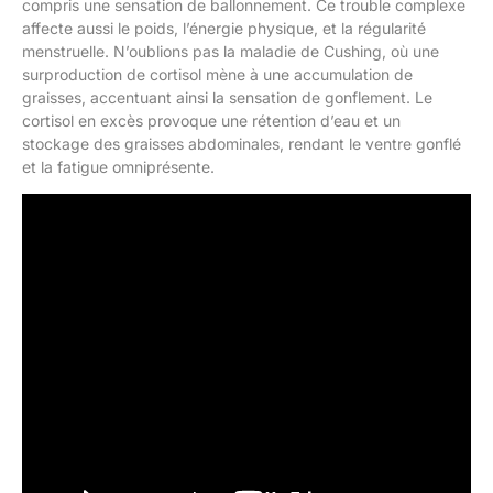
compris une sensation de ballonnement. Ce trouble complexe
affecte aussi le poids, l’énergie physique, et la régularité
menstruelle. N’oublions pas la maladie de Cushing, où une
surproduction de cortisol mène à une accumulation de
graisses, accentuant ainsi la sensation de gonflement. Le
cortisol en excès provoque une rétention d’eau et un
stockage des graisses abdominales, rendant le ventre gonflé
et la fatigue omniprésente.