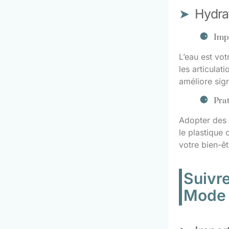
Hydrat
Imp
L’eau est vot
les articulat
améliore sig
Prat
Adopter des g
le plastique 
votre bien-êt
Suivr
Mode 