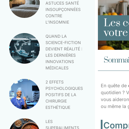
ASTUCES SANTÉ
INSOUPÇONNÉES
CONTRE
Les c
L’INSOMNIE
votre
QUAND LA
SCIENCE-FICTION
DEVIENT RÉALITÉ :
LES DERNIÈRES
Sommai
INNOVATIONS
MÉDICALES
2 EFFETS
En quête de
PSYCHOLOGIQUES
quotidien ? 
POSITIFS DE LA
vous aideront
CHIRURGIE
ou même la g
ESTHÉTIQUE
LES
Compr
SUPERALIMENTS