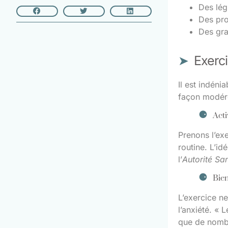
Des lég
Des pro
Des gra
Exerc
Il est indéni
façon modéré
Acti
Prenons l’ex
routine. L’id
l’
Autorité Sa
Bien
L’exercice ne
l’anxiété. « 
que de nom