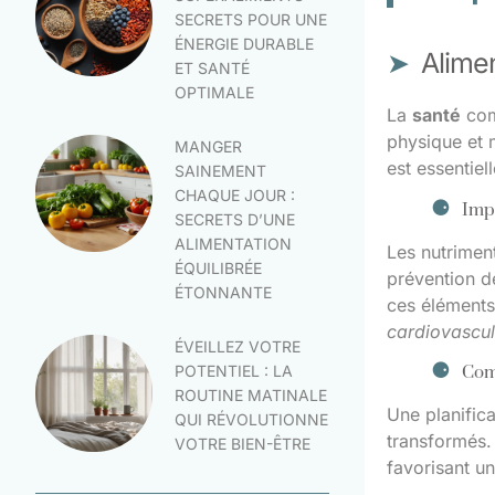
SECRETS POUR UNE
ÉNERGIE DURABLE
Alimen
ET SANTÉ
OPTIMALE
La
santé
comm
physique et m
MANGER
est essentiel
SAINEMENT
CHAQUE JOUR :
Impo
SECRETS D’UNE
ALIMENTATION
Les nutriment
ÉQUILIBRÉE
prévention 
ÉTONNANTE
ces éléments
cardiovascul
ÉVEILLEZ VOTRE
POTENTIEL : LA
Comm
ROUTINE MATINALE
Une planifica
QUI RÉVOLUTIONNE
transformés. 
VOTRE BIEN-ÊTRE
favorisant un