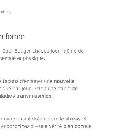
illes
en forme
bien-être. Bouger chaque jour, même de
entale et physique.
es façons d’entamer une
nouvelle
sique par jour. Selon une étude de
ladies transmissibles
.
t comme un antidote contre le
stress
et
 endorphines » – une vérité bien connue