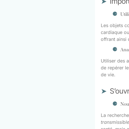
Impor
Util
Les objets c
cardiaque ou
offrant ainsi
Anal
Utiliser des
de repérer le
de vie.
S’ouvr
Nouv
La recherch
transmissibl
santé, mais 