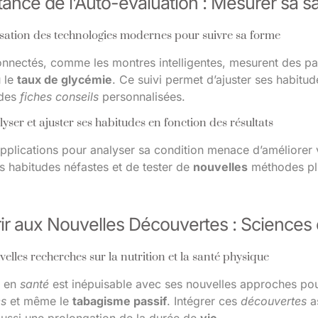
tance de l’Auto-évaluation : Mesurer sa 
isation des technologies modernes pour suivre sa forme
onnectés, comme les montres intelligentes, mesurent des pa
 le
taux de glycémie
. Ce suivi permet d’ajuster ses habitud
 des
fiches conseils
personnalisées.
yser et ajuster ses habitudes en fonction des résultats
 applications pour analyser sa condition menace d’améliorer 
s habitudes néfastes et de tester de
nouvelles
méthodes p
ir aux Nouvelles Découvertes : Sciences 
elles recherches sur la nutrition et la santé physique
e en
santé
est inépuisable avec ses nouvelles approches po
es
et même le
tabagisme passif
. Intégrer ces
découvertes
as
aussi une prolongation de la durée de
vie
.