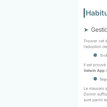
Habit
Gestio
Trouver cet é
l’adoption d
Tech
Il est prouvé
Valwin App
o
Impo
Le mauvais s
Dormir suffi
sont parmi l