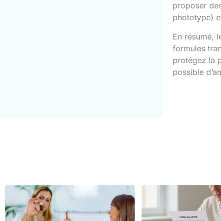
proposer des 
phototype) et
En résumé, le
formules tran
protégez la p
possible d’am