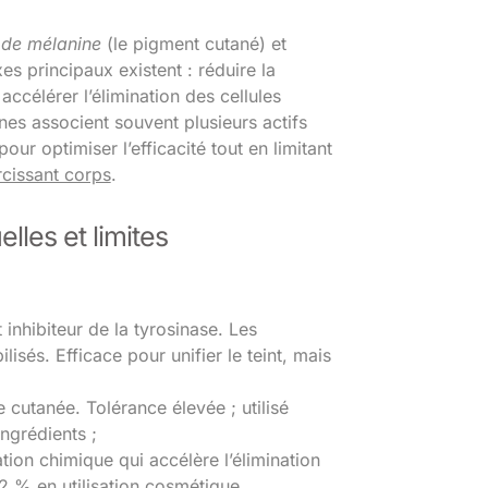
n de mélanine
(le pigment cutané) et
es principaux existent : réduire la
célérer l’élimination des cellules
es associent souvent plusieurs actifs
ur optimiser l’efficacité tout en limitant
rcissant corps
.
lles et limites
 inhibiteur de la tyrosinase. Les
sés. Efficace pour unifier le teint, mais
e cutanée. Tolérance élevée ; utilisé
ngrédients ;
ation chimique qui accélère l’élimination
2 % en utilisation cosmétique.