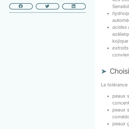
Sensibil
hydroq
automéd
acides 
azélaiq
kojique 
extrait
convient
Choisi
La tolérance 
peaux s
concent
peaux s
comédog
peaux g