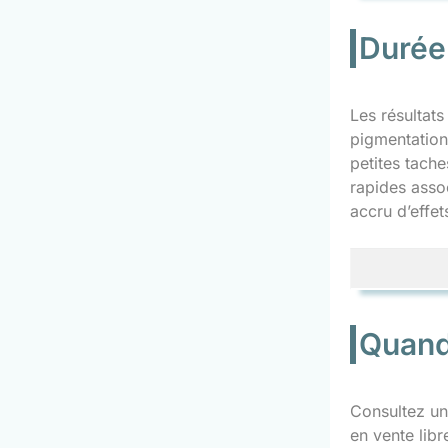
Durée 
Les résultat
pigmentation,
petites tache
rapides asso
accru d’effet
Quand
Consultez un 
en vente libr