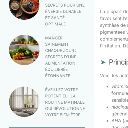
SECRETS POUR UNE
La plupart de
ÉNERGIE DURABLE
ET SANTÉ
favorisent l’
OPTIMALE
synthèse de 
pigmentées v
MANGER
complémentair
SAINEMENT
l’irritation
CHAQUE JOUR :
SECRETS D’UNE
Princi
ALIMENTATION
ÉQUILIBRÉE
Voici les act
ÉTONNANTE
vitami
ÉVEILLEZ VOTRE
formule
POTENTIEL : LA
sensible
ROUTINE MATINALE
niacin
QUI RÉVOLUTIONNE
général
VOTRE BIEN-ÊTRE
AHA
(ac
des cel