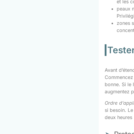
et les 
peaux m
Privilé
zones se
concent
Tester
Avant d’étend
Commencez pa
bonne. Si le 
augmentez p
Ordre d’app
si besoin. Le
deux heures 