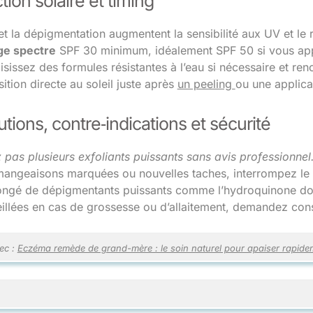
tion solaire et timing
 et la dépigmentation augmentent la sensibilité aux UV et l
ge spectre
SPF 30 minimum, idéalement SPF 50 si vous appl
isissez des formules résistantes à l’eau si nécessaire et re
sition directe au soleil juste après
un peeling
ou une applic
tions, contre‑indications et sécurité
pas plusieurs exfoliants puissants sans avis professionnel
mangeaisons marquées ou nouvelles taches, interrompez le 
ongé de dépigmentants puissants comme l’hydroquinone doit
illées en cas de grossesse ou d’allaitement, demandez conse
ec :
Eczéma remède de grand-mère : le soin naturel pour apaiser rapide