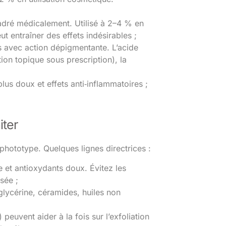
adré médicalement. Utilisé à 2–4 % en
t entraîner des effets indésirables ;
es avec action dépigmentante. L’acide
ion topique sous prescription), la
lus doux et effets anti‑inflammatoires ;
iter
le phototype. Quelques lignes directrices :
e et antioxydants doux. Évitez les
sée ;
glycérine, céramides, huiles non
euvent aider à la fois sur l’exfoliation