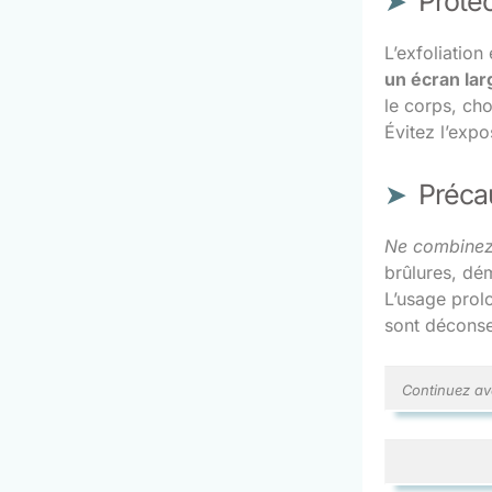
Protec
L’exfoliation
un écran lar
le corps, cho
Évitez l’expo
Précau
Ne combinez 
brûlures, dé
L’usage prol
sont déconse
Continuez av