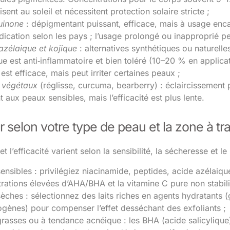
isent au soleil et nécessitent protection solaire stricte ;
uinone
: dépigmentant puissant, efficace, mais à usage enc
ication selon les pays ; l’usage prolongé ou inapproprié peu
azélaique et kojique
: alternatives synthétiques ou naturell
ue est anti‑inflammatoire et bien toléré (10–20 % en applicat
est efficace, mais peut irriter certaines peaux ;
s végétaux
(réglisse, curcuma, bearberry) : éclaircissement p
 aux peaux sensibles, mais l’efficacité est plus lente.
r selon votre type de peau et la zone à tra
et l’efficacité varient selon la sensibilité, la sécheresse et 
ensibles : privilégiez niacinamide, peptides, acide azélaiqu
rations élevées d’AHA/BHA et la vitamine C pure non stabili
èches : sélectionnez des laits riches en agents hydratants (
ènes) pour compenser l’effet desséchant des exfoliants ;
rasses ou à tendance acnéique : les BHA (acide salicylique) p