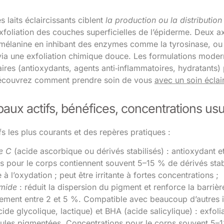
s laits éclaircissants ciblent
la production ou la distributio
exfoliation des couches superficielles de l’épiderme. Deux ax
mélanine en inhibant des enzymes comme la tyrosinase, ou ac
ia une exfoliation chimique douce. Les formulations modern
es (antioxydants, agents anti‑inflammatoires, hydratants) po
. Découvrez comment prendre soin de vous
avec un soin éclai
paux actifs, bénéfices, concentrations usue
ifs les plus courants et des repères pratiques :
ne C
(acide ascorbique ou dérivés stabilisés) : antioxydant et
s pour le corps contiennent souvent 5–15 % de dérivés stabili
 à l’oxydation ; peut être irritante à fortes concentrations ;
amide
: réduit la dispersion du pigment et renforce la barrièr
ement entre 2 et 5 %. Compatible avec beaucoup d’autres i
ide glycolique, lactique) et BHA (acide salicylique) : exfoli
lules pigmentées. Concentrations pour le corps souvent 5–1