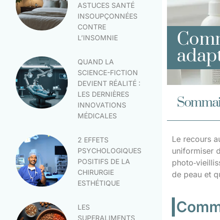
ASTUCES SANTÉ
INSOUPÇONNÉES
CONTRE
Comme
L’INSOMNIE
adapt
QUAND LA
SCIENCE-FICTION
DEVIENT RÉALITÉ :
LES DERNIÈRES
Sommai
INNOVATIONS
MÉDICALES
Le recours a
2 EFFETS
uniformiser 
PSYCHOLOGIQUES
POSITIFS DE LA
photo‑vieill
CHIRURGIE
de peau et q
ESTHÉTIQUE
Commen
LES
SUPERALIMENTS