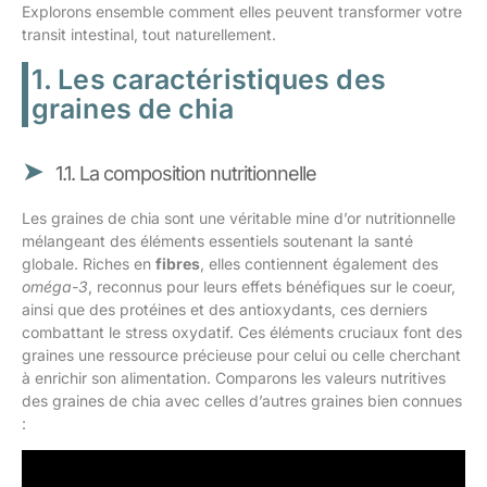
Explorons ensemble comment elles peuvent transformer votre
transit intestinal, tout naturellement.
1. Les caractéristiques des
graines de chia
1.1. La composition nutritionnelle
Les graines de chia sont une véritable mine d’or nutritionnelle
mélangeant des éléments essentiels soutenant la santé
globale. Riches en
fibres
, elles contiennent également des
oméga-3
, reconnus pour leurs effets bénéfiques sur le coeur,
ainsi que des protéines et des antioxydants, ces derniers
combattant le stress oxydatif. Ces éléments cruciaux font des
graines une ressource précieuse pour celui ou celle cherchant
à enrichir son alimentation. Comparons les valeurs nutritives
des graines de chia avec celles d’autres graines bien connues
: