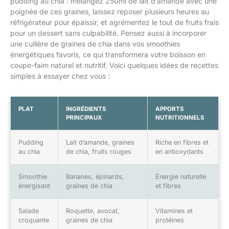
pudding au chia : mélangez 250ml de lait d’amande avec une
poignée de ces graines, laissez reposer plusieurs heures au
réfrigérateur pour épaissir, et agrémentez le tout de fruits frais
pour un dessert sans culpabilité. Pensez aussi à incorporer
une cuillère de graines de chia dans vos smoothies
énergétiques favoris, ce qui transformera votre boisson en
coupe-faim naturel et nutritif. Voici quelques idées de recettes
simples à essayer chez vous :
PLAT
INGRÉDIENTS
APPORTS
PRINCIPAUX
NUTRITIONNELS
Pudding
Lait d’amande, graines
Riche en fibres et
au chia
de chia, fruits rouges
en antioxydants
Smoothie
Bananes, épinards,
Énergie naturelle
énergisant
graines de chia
et fibres
Salade
Roquette, avocat,
Vitamines et
croquante
graines de chia
protéines