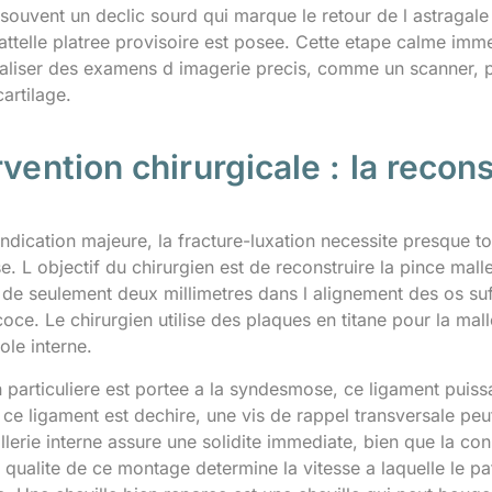
souvent un declic sourd qui marque le retour de l astragale so
attelle platree provisoire est posee. Cette etape calme imm
aliser des examens d imagerie precis, comme un scanner, po
artilage.
rvention chirurgicale : la reco
indication majeure, la fracture-luxation necessite presque t
. L objectif du chirurgien est de reconstruire la pince mall
e seulement deux millimetres dans l alignement des os suffit
oce. Le chirurgien utilise des plaques en titane pour la ma
ole interne.
 particuliere est portee a la syndesmose, ce ligament puissan
ce ligament est dechire, une vis de rappel transversale peut
llerie interne assure une solidite immediate, bien que la c
 qualite de ce montage determine la vitesse a laquelle le p