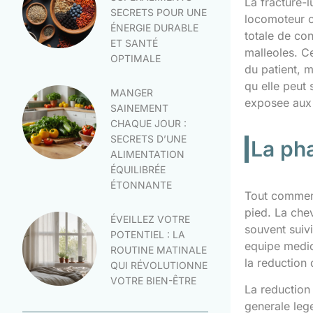
La fracture-l
SECRETS POUR UNE
locomoteur ch
ÉNERGIE DURABLE
totale de con
ET SANTÉ
malleoles. C
OPTIMALE
du patient, m
qu elle peut
MANGER
exposee aux 
SAINEMENT
CHAQUE JOUR :
SECRETS D’UNE
La ph
ALIMENTATION
ÉQUILIBRÉE
ÉTONNANTE
Tout commenc
pied. La chev
ÉVEILLEZ VOTRE
souvent suiv
POTENTIEL : LA
equipe medica
ROUTINE MATINALE
la reduction 
QUI RÉVOLUTIONNE
VOTRE BIEN-ÊTRE
La reduction
generale lege