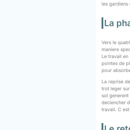
les gardiens 
La ph
Vers le quat
maniere spec
Le travail en
pointes de pi
pour absorbe
La reprise d
trot leger s
sol generent 
declencher de
travail. C es
Le ret