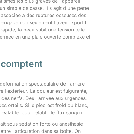
tismes les plus graves de l appareil
 un simple os casse. Il s agit d une perte
le, associee a des ruptures osseuses des
 engage non seulement l avenir sportif
rapide, la peau subit une tension telle
 fermee en une plaie ouverte complexe et
i comptent
deformation spectaculaire de l arriere-
 l exterieur. La douleur est fulgurante,
es nerfs. Des l arrivee aux urgences, l
es orteils. Si le pied est froid ou blanc,
alable, pour retablir le flux sanguin.
it sous sedation forte ou anesthesie
ttre l articulation dans sa boite. On