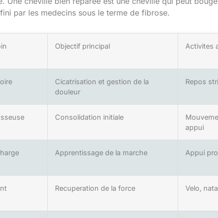
e. Une cheville bien reparee est une cheville qui peut bouger
efini par les medecins sous le terme de fibrose.
in
Objectif principal
Activites 
oire
Cicatrisation et gestion de la
Repos str
douleur
osseuse
Consolidation initiale
Mouvemen
appui
charge
Apprentissage de la marche
Appui pro
nt
Recuperation de la force
Velo, nat