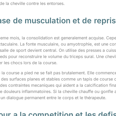
de la cheville contre les entorses.
ase de musculation et de repri
rieme mois, la consolidation est generalement acquise. Cepe
taculaire. La fonte musculaire, ou amyotrophie, est une con
 salle de sport devient central. On utilise des presses a cui
eds pour reconstruire le volume du triceps sural. Une chevi
r les chocs lors de la course.
e la course a pied ne se fait pas brutalement. Elle commenc
ur des surfaces planes et stables comme un tapis de course 
des contraintes mecaniques qui aident a la calcification fina
 douleurs inflammatoires. Si la cheville chauffe ou gonfle ap
t un dialogue permanent entre le corps et le thérapeute.
our a la competition et les defi