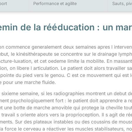
port
Performance et agilite
Sauts, pi
emin de la rééducation : un ma
on commence generalement deux semaines apres l interventio
debut, le kinésithérapeute se concentre sur le drainage lym
cture-luxation, et cet oedeme limite la mobilite. En massant 
n, on libere l articulation. Le patient doit alors travailler s
pointe du pied vers le genou. C est ce mouvement qui est le
e pour une marche fluide.
a sixieme semaine, si les radiographies montrent un debut de 
ent psychologiquement fort : le patient doit apprendre a 
ent une botte de marche amovible qui protege la cheville t
 travail s oriente alors vers la proprioception. Il s agit de 
ments. Sur des plateaux instables ou des coussins de mousse
la force le cerveau a réactiver les muscles stabilisateurs, n