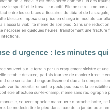
uxation de la cheville est consideree comme l un des trauma
ez le sportif et le travailleur actif. Elle ne se resume pas a
tact entre les surfaces articulaires du tibia et de l astraga
ette blessure impose une prise en charge immediate car elle
ais aussi la viabilite meme de son pied. Sans une reduction 
 se necroser en quelques heures, transformant une fracture
infections.
ase d urgence : les minutes qu
e souvent sur le terrain par un craquement sinistre et une 
ille semble desaxee, parfois tournee de maniere irreelle vers
ie d une sensation d engourdissement due a la compression d
le verifie prioritairement le pouls pedieux et la sensibilite d
doit etre effectuee sur-le-champ, meme sans radiographie pre
 manuelle, souvent appelee manœuvre d arrache-botte, se fa
re. Le medecin tire le pied dans l axe de la jambe pour reme