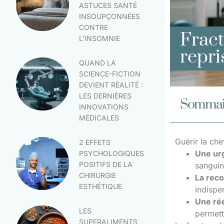
ASTUCES SANTÉ
INSOUPÇONNÉES
CONTRE
Fract
L’INSOMNIE
repri
QUAND LA
SCIENCE-FICTION
DEVIENT RÉALITÉ :
LES DERNIÈRES
Sommai
INNOVATIONS
MÉDICALES
Guérir la chev
2 EFFETS
Une urg
PSYCHOLOGIQUES
POSITIFS DE LA
sanguin
CHIRURGIE
La reco
ESTHÉTIQUE
indispe
Une ré
LES
permett
SUPERALIMENTS