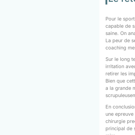
Pour le sport
capable de s
saine. On ana
La peur de s
coaching men
Sur le long t
irritation a
retirer les i
Bien que cet
a la grande m
scrupuleusem
En conclusion
une epreuve 
chirurgie pre
principal de 