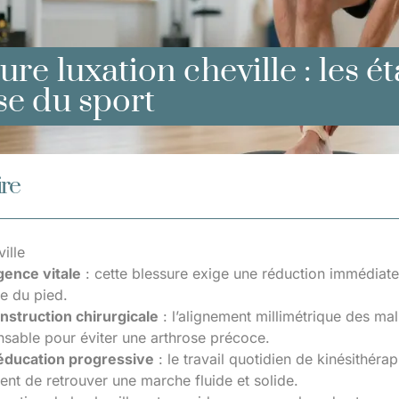
ure luxation cheville : les é
se du sport
re
ille
ence vitale
: cette blessure exige une réduction immédiate 
e du pied.
nstruction chirurgicale
: l’alignement millimétrique des mal
nsable pour éviter une arthrose précoce.
éducation progressive
: le travail quotidien de kinésithéra
ent de retrouver une marche fluide et solide.