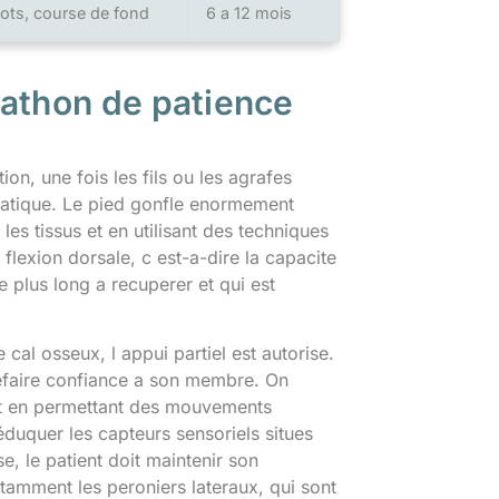
vots, course de fond
6 a 12 mois
rathon de patience
n, une fois les fils ou les agrafes
phatique. Le pied gonfle enormement
les tissus et en utilisant des techniques
a flexion dorsale, c est-a-dire la capacite
 plus long a recuperer et qui est
cal osseux, l appui partiel est autorise.
refaire confiance a son membre. On
out en permettant des mouvements
rééduquer les capteurs sensoriels situes
, le patient doit maintenir son
otamment les peroniers lateraux, qui sont