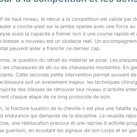
if de haut niveau, le retour a la competition est valide par 
auter a cloche-pied sur la jambe operee avec une force au
lyse aussi la capacite a freiner lors d une course rapide et 
e blesser a nouveau est un obstacle reel. Un accompagne
tal peuvent aider a franchir ce dernier cap.
erme, la question du retrait du materiel se pose. Les plaque
vec les chaussures de ski ou les chaussures montantes. En g
mplants. Cette seconde petite intervention permet souvent de l
te blessure soit un evenement majeur, les techniques chirur
ajorite des blesses de retrouver leur niveau d activite anter
ent chaque etape de ce long protocole de soin.
, la fracture-luxation de la cheville n est plus une fatalite 
d endurance qui demande de la discipline. La reussite repose
cise, une rééducation precoce et une reprise d activite progr
sa guerison, en ecoutant les signaux de son corps et en gard