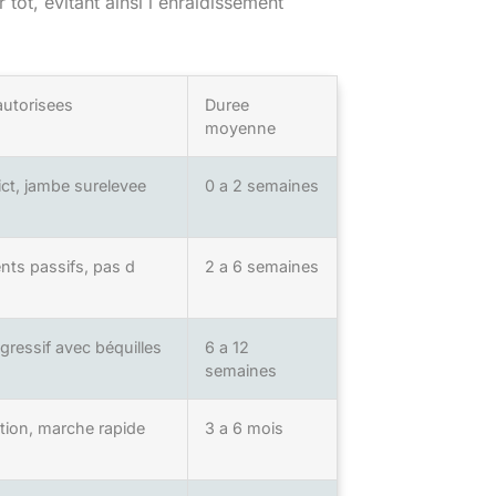
 tot, evitant ainsi l enraidissement
autorisees
Duree
moyenne
ict, jambe surelevee
0 a 2 semaines
ts passifs, pas d
2 a 6 semaines
gressif avec béquilles
6 a 12
semaines
ation, marche rapide
3 a 6 mois