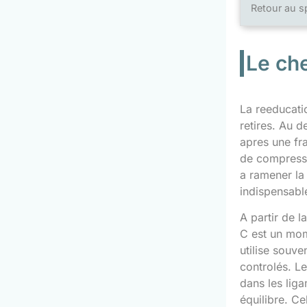
Retour au s
Le ch
La reeducati
retires. Au 
apres une fra
de compressio
a ramener la 
indispensabl
A partir de l
C est un mom
utilise souv
controlés. Le
dans les liga
équilibre. Ce