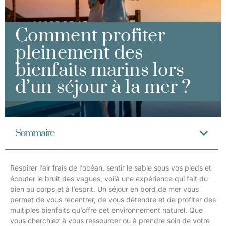
Comment profiter
pleinement des
bienfaits marins lors
d’un séjour à la mer ?
Sommaire
Respirer l’air frais de l’océan, sentir le sable sous vos pieds et
écouter le bruit des vagues, voilà une expérience qui fait du
bien au corps et à l’esprit. Un séjour en bord de mer vous
permet de vous recentrer, de vous détendre et de profiter des
multiples bienfaits qu’offre cet environnement naturel. Que
vous cherchiez à vous ressourcer ou à prendre soin de votre