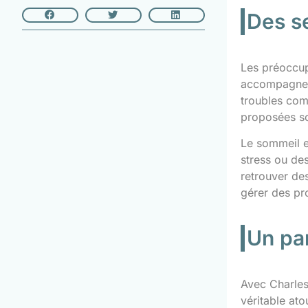
Des s
Les préoccup
accompagneme
troubles com
proposées s
Le sommeil et
stress ou de
retrouver de
gérer des pr
Un par
Avec Charles
véritable ato