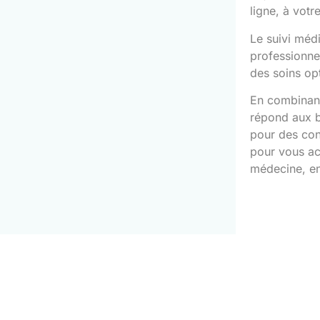
ligne, à vot
Le suivi méd
professionnel
des soins op
En combina
répond aux b
pour des con
pour vous a
médecine, en