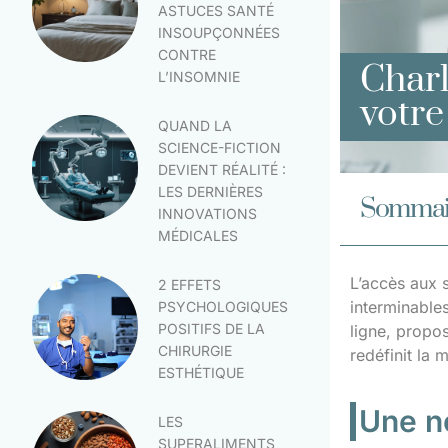
ASTUCES SANTÉ
INSOUPÇONNÉES
CONTRE
Charl
L’INSOMNIE
votre
QUAND LA
SCIENCE-FICTION
DEVIENT RÉALITÉ :
LES DERNIÈRES
Sommai
INNOVATIONS
MÉDICALES
L’accès aux s
2 EFFETS
interminables
PSYCHOLOGIQUES
POSITIFS DE LA
ligne, propo
CHIRURGIE
redéfinit la 
ESTHÉTIQUE
Une no
LES
SUPERALIMENTS