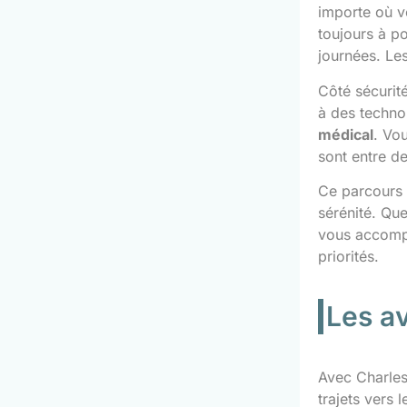
importe où v
toujours à p
journées. Les
Côté sécurit
à des techno
médical
. Vo
sont entre d
Ce parcours d
sérénité. Qu
vous accompa
priorités.
Les a
Avec Charles.
trajets vers