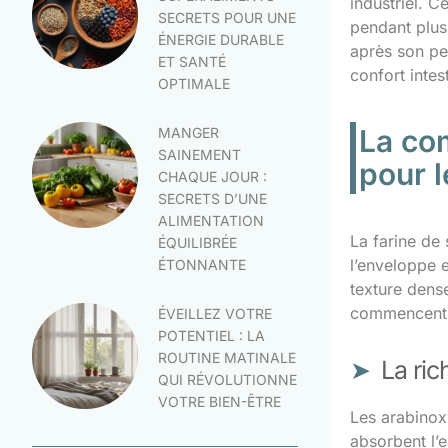
industriel. C
SECRETS POUR UNE
pendant plus
ÉNERGIE DURABLE
après son pe
ET SANTÉ
confort intes
OPTIMALE
La com
MANGER
SAINEMENT
pour l
CHAQUE JOUR :
SECRETS D’UNE
ALIMENTATION
La farine de 
ÉQUILIBRÉE
l’enveloppe e
ÉTONNANTE
texture dens
commencent al
ÉVEILLEZ VOTRE
POTENTIEL : LA
ROUTINE MATINALE
La ric
QUI RÉVOLUTIONNE
VOTRE BIEN-ÊTRE
Les arabinox
absorbent l’e