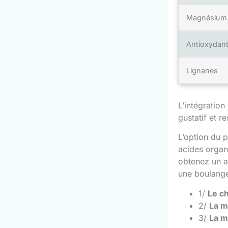
Magnésium
Antioxydan
Lignanes
L’intégration
gustatif et r
L’option du p
acides organi
obtenez un al
une boulanger
1/
Le ch
2/
La m
3/
La m