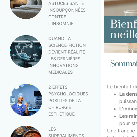
ASTUCES SANTÉ
INSOUPÇONNÉES
CONTRE
Bienf
L’INSOMNIE
meill
QUAND LA
SCIENCE-FICTION
DEVIENT RÉALITÉ :
LES DERNIÈRES
Sommai
INNOVATIONS
MÉDICALES
Le bienfait d
2 EFFETS
La dens
PSYCHOLOGIQUES
POSITIFS DE LA
puissan
CHIRURGIE
L’indic
ESTHÉTIQUE
Les min
pour sta
LES
Une tranche d
SUPERALIMENTS