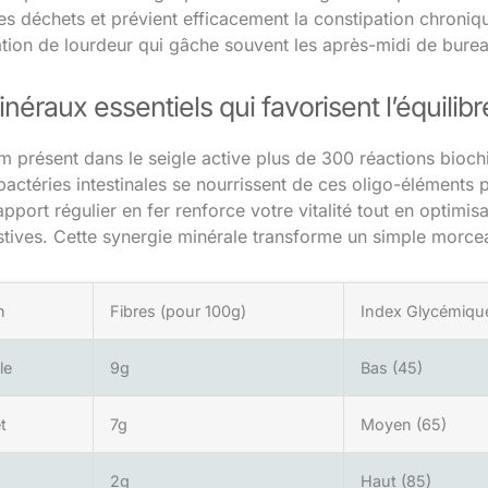
s déchets et prévient efficacement la constipation chronique
ation de lourdeur qui gâche souvent les après-midi de burea
néraux essentiels qui favorisent l’équilibre
 présent dans le seigle active plus de 300 réactions biochi
bactéries intestinales se nourrissent de ces oligo-éléments 
pport régulier en fer renforce votre vitalité tout en optimis
stives. Cette synergie minérale transforme un simple morceau
n
Fibres (pour 100g)
Index Glycémiqu
le
9g
Bas (45)
t
7g
Moyen (65)
2g
Haut (85)