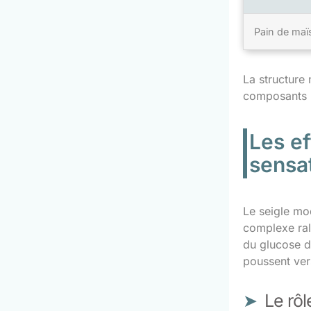
Pain de maï
La structure 
composants r
Les ef
sensat
Le seigle mo
complexe rale
du glucose d
poussent vers
Le rôl