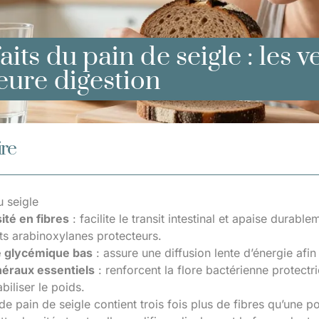
aits du pain de seigle : les 
eure digestion
re
u seigle
ité en fibres
: facilite le transit intestinal et apaise durab
ts arabinoxylanes protecteurs.
e glycémique bas
: assure une diffusion lente d’énergie afin d
éraux essentiels
: renforcent la flore bactérienne protectri
biliser le poids.
e pain de seigle contient trois fois plus de fibres qu’une p