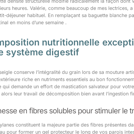
ette densité structurelle modifie radicalement la façon dont v
ieurs heures. Valérie, comme beaucoup de mes lectrices, a
tit-déjeuner habituel. En remplaçant sa baguette blanche par
tinal en moins d’une semaine .
position nutritionnelle except
e système digestif
seigle conserve l’intégralité du grain lors de sa mouture ar
xtérieure riche en nutriments essentiels au bon fonctionnem
e qui demande un effort de mastication salvateur pour votr
ors leur travail de décomposition bien avant l’ingestion fi
hesse en fibres solubles pour stimuler le tra
ylanes constituent la majeure partie des fibres présentes d
au pour former un gel protecteur le long de vos parois intes