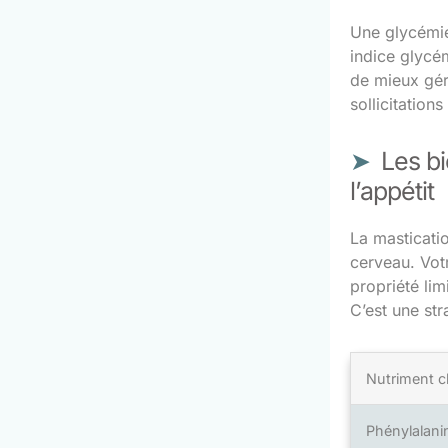
Une glycémie
indice glycé
de mieux gére
sollicitation
Les bi
l’appétit
La masticati
cerveau. Votr
propriété li
C’est une st
Nutriment c
Phénylalani