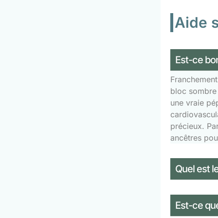
Aide 
Est-ce bon
Franchement, 
bloc sombre 
une vraie pép
cardiovascula
précieux. Par
ancêtres pour
Quel est le
Est-ce que