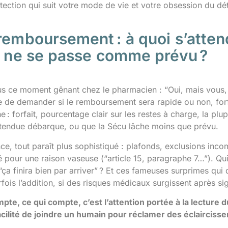
tection qui suit votre mode de vie et votre obsession du dét
remboursement : à quoi s’attend
en ne se passe comme prévu ?
us ce moment gênant chez le pharmacien : “Oui, mais vous, c
e de demander si le remboursement sera rapide ou non, forfa
gne : forfait, pourcentage clair sur les restes à charge, la 
tendue débarque, ou que la Sécu lâche moins que prévu.
e, tout paraît plus sophistiqué : plafonds, exclusions inco
gé pour une raison vaseuse (“article 15, paragraphe 7…”). Q
“ça finira bien par arriver” ? Et ces fameuses surprimes qui
ois l’addition, si des risques médicaux surgissent après si
mpte, ce qui compte, c’est l’attention portée à la lecture
 facilité de joindre un humain pour réclamer des éclairciss