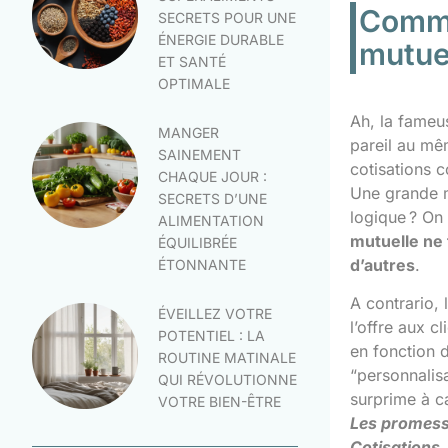
Comme
SECRETS POUR UNE
ÉNERGIE DURABLE
mutuel
ET SANTÉ
OPTIMALE
Ah, la fameus
MANGER
pareil au mê
SAINEMENT
cotisations c
CHAQUE JOUR :
Une grande m
SECRETS D’UNE
logique ? On 
ALIMENTATION
mutuelle ne 
ÉQUILIBRÉE
d’autres
.
ÉTONNANTE
A contrario, 
ÉVEILLEZ VOTRE
l’offre aux c
POTENTIEL : LA
en fonction d
ROUTINE MATINALE
“personnalisa
QUI RÉVOLUTIONNE
surprime à ca
VOTRE BIEN-ÊTRE
Les promesse
Cotisations,