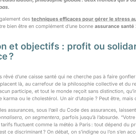
pas.
galement des
techniques efficaces pour gérer le stress a
tre bien être en complément d’une bonne
assurance santé
n et objectifs : profit ou solida
ce ?
s rêvé d’une caisse santé qui ne cherche pas à faire gonfler
placent là, au carrefour de la philosophie collective et du r
hacun participe, et tout le monde reçoit sans distinction, qu’
 karma ou le cholestérol. Un air d’utopie ? Peut être, mais 
les assurances, sous l’œil du Code des assurances, laissent p
sonnalisera, on segmentera
, parfois jusqu’à l’absurde. “Vot
s tarifs fluctuent comme la météo à Paris : tout dépend du 
 est ce discriminant ? On débat, on s’indigne ou l’on s’en 