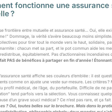
nt fonctionne une assurance s
le ?
e frontière entre mutuelle et assurance santé… Oui, elle exis
me !” Dommage, la vérité s’avère beaucoup moins simpliste.
ollectives pour tirer tout le monde vers le haut, solidaire, p
armite : chacun met sa part, et le pot commun aide les me
redistribue, équitablement. Pas d’actionnaires incendiaires
fait PAS de bénéfices à partager en fin d’année ! Étonnant
l’assurance santé affiche ses couleurs d’emblée : il est quest
lients comme on ajuste une veste sur-mesure. Les critères ?
u profil médical, de l’âge, du portefeuille. Difficile de ne p
tion” tend parfois vers la sélection. Vous connaissez quelq
use d’un grave souci médical ? Ce n’est pas rare, et ça fait 
s ? Oui, toutes belles sur la brochure. Mais dans la pratiq
 redistribution, philosophie globale : deux mondes qui s’ob