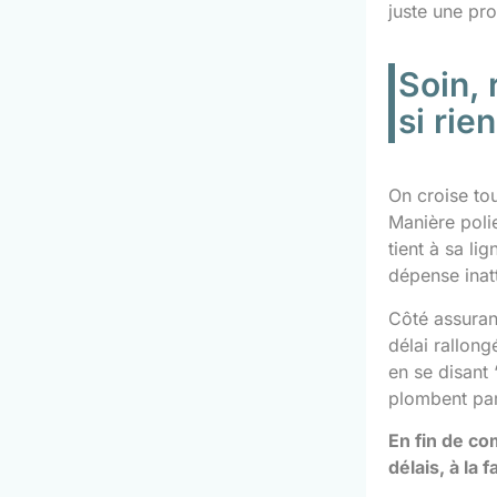
juste une pro
Soin, 
si ri
On croise to
Manière poli
tient à sa li
dépense inat
Côté assuranc
délai rallon
en se disant 
plombent parf
En fin de co
délais, à la