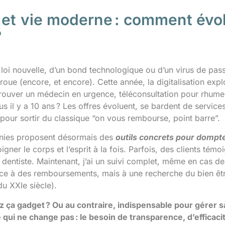
 et vie moderne : comment évol
?
ne loi nouvelle, d’un bond technologique ou d’un virus de pa
 roue (encore, et encore). Cette année, la digitalisation expl
trouver un médecin en urgence, téléconsultation pour rhume 
sus il y a 10 ans ? Les offres évoluent, se bardent de serv
pour sortir du classique “on vous rembourse, point barre”.
ies proposent désormais des
outils concrets pour dompte
oigner le corps et l’esprit à la fois. Parfois, des clients témo
 dentiste. Maintenant, j’ai un suivi complet, même en cas de
ce à des remboursements, mais à une recherche du bien être 
 du XXIe siècle).
 ça gadget ? Ou au contraire, indispensable pour gérer san
 qui ne change pas : le besoin de transparence, d’effica