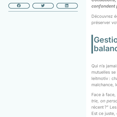
confondent 
Découvrez é
préserver vo
Gestio
balan
Qui n’a jamai
mutuelles se 
leitmotiv : c
malchance, le
Face à face, 
trie, on per
récent ?” Le
Est ce juste,