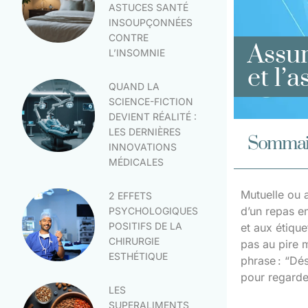
ASTUCES SANTÉ
INSOUPÇONNÉES
CONTRE
Assur
L’INSOMNIE
et l’
QUAND LA
SCIENCE-FICTION
DEVIENT RÉALITÉ :
LES DERNIÈRES
Sommai
INNOVATIONS
MÉDICALES
Mutuelle ou a
2 EFFETS
d’un repas en
PSYCHOLOGIQUES
POSITIFS DE LA
et aux étique
CHIRURGIE
pas au pire m
ESTHÉTIQUE
phrase : “Dés
pour regarder
LES
SUPERALIMENTS