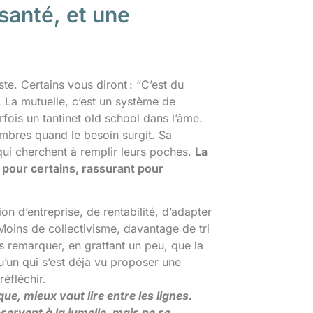
anté, et une
te. Certains vous diront : “C’est du
 La mutuelle, c’est un système de
arfois un tantinet old school dans l’âme.
mbres quand le besoin surgit. Sa
 qui cherchent à remplir leurs poches.
La
 pour certains, rassurant pour
ion d’entreprise, de rentabilité, d’adapter
 Moins de collectivisme, davantage de tri
as remarquer, en grattant un peu, que la
u’un qui s’est déjà vu proposer une
réfléchir.
ue, mieux vaut lire entre les lignes.
servent à la jumelle, mais ne se