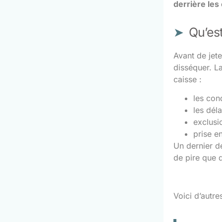
derrière les
Qu’est
Avant de jete
disséquer. La
caisse :
les con
les dél
exclusi
prise e
Un dernier dé
de pire que 
Voici d’autre